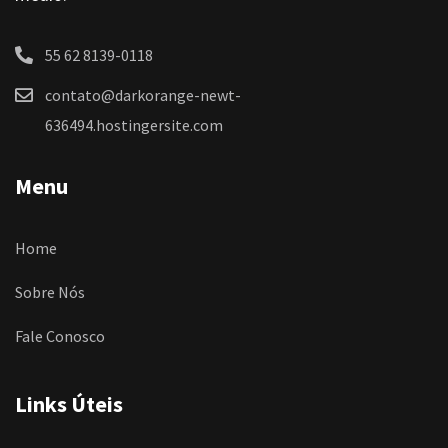
55 62 8139-0118
contato@darkorange-newt-
636494.hostingersite.com
Menu
Home
Sobre Nós
Fale Conosco
Links Úteis