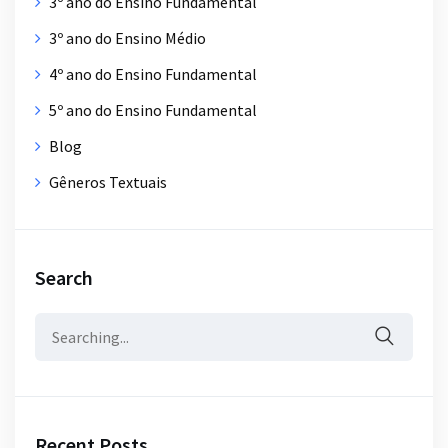
3º ano do Ensino Fundamental
3º ano do Ensino Médio
4º ano do Ensino Fundamental
5º ano do Ensino Fundamental
Blog
Gêneros Textuais
Search
Search
for:
Recent Posts