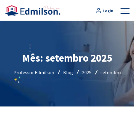
Login
Mês:
setembro 2025
Professor Edmilson
Blog
2025
setembro