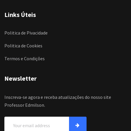
Links Úteis
Politica de Pivacidade
Politica de Cookies
Termos e Condições
Newsletter
Inscreva-se agora e receba atualizações do nosso site
Professor Edmilson.