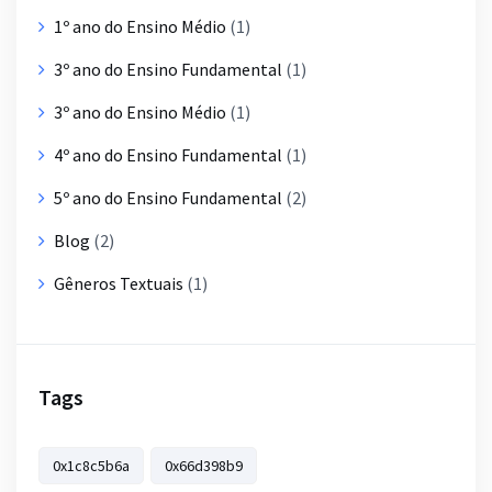
1º ano do Ensino Médio
(1)
3º ano do Ensino Fundamental
(1)
3º ano do Ensino Médio
(1)
4º ano do Ensino Fundamental
(1)
5º ano do Ensino Fundamental
(2)
Blog
(2)
Gêneros Textuais
(1)
Tags
0x1c8c5b6a
0x66d398b9