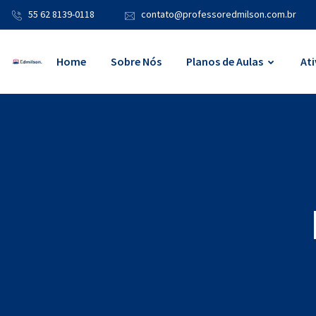
55 62 8139-0118
contato@professoredmilson.com.br
Home
Sobre Nós
Planos de Aulas
Ati