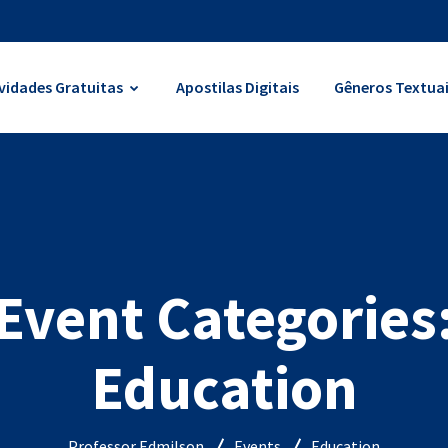
vidades Gratuitas
Apostilas Digitais
Gêneros Textua
Event Categories
Education
Professor Edmilson
Events
Education