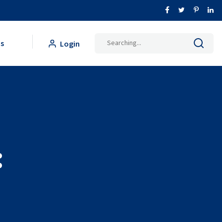
Search
is
Login
for:
: